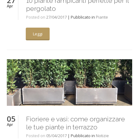
27
10 piante rampicanti perfette per il
Apr
pergolato
Posted on
27/04/2017
| Pubblicato in
Piante
Leggi
05
Fioriere e vasi: come organizzare
Apr
le tue piante in terrazzo
Posted on
05/04/2017
| Pubblicato in
Notizie