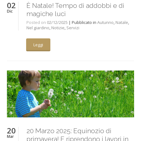
02
È Natale! Tempo di addobbi e di
Dic
magiche luci
Posted on
02/12/2025
| Pubblicato in
Autunno
,
Natale
,
Nel giardino
,
Notizie
,
Servizi
Leggi
20
20 Marzo 2025: Equinozio di
Mar
primavera! E riprendono i lavori in