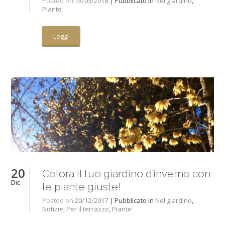
Posted on
15/03/2018
| Pubblicato in
Nel giardino
,
Piante
Leggi
20
Colora il tuo giardino d’inverno con
Dic
le piante giuste!
Posted on
20/12/2017
| Pubblicato in
Nel giardino
,
Notizie
,
Per il terrazzo
,
Piante