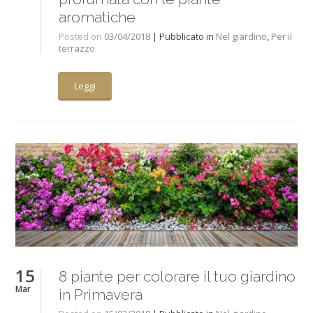
aromatiche
Posted on
03/04/2018
| Pubblicato in
Nel giardino
,
Per il
terrazzo
Leggi
15
8 piante per colorare il tuo giardino
Mar
in Primavera