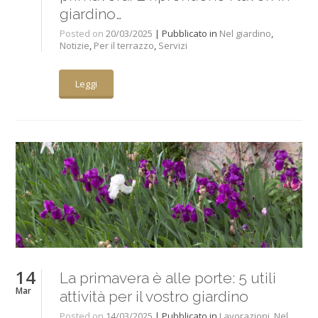
giardino…
Posted on
20/03/2025
| Pubblicato in
Nel giardino
,
Notizie
,
Per il terrazzo
,
Servizi
Leggi
14
La primavera è alle porte: 5 utili
Mar
attività per il vostro giardino
Posted on
14/03/2025
| Pubblicato in
Lavorazioni
,
Nel