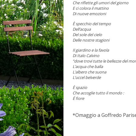
Che riflette gli umori del giorno
E ci colora il mattino
Di nuove emozioni
È specchio del tempo
Dell’acqua
Del sole del cielo
Delle nostre stagioni
Il giardino e la favola
Di Italo Calvino
“dove trovi tutte le bellezze del m
L’acqua che balla
L’albero che suona
L’uccel belverde
È spazio
Che accoglie tutto il mondo :
É fiore
*Omaggio a Goffredo Parise