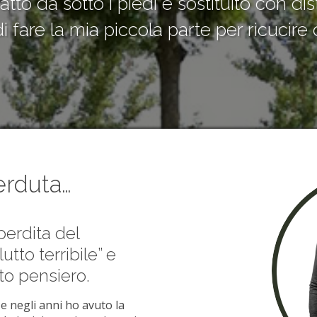
atto da sotto i piedi e sostituito con d
i fare la mia piccola parte per ricucire 
erduta…
erdita del
tto terribile” e
o pensiero.
e negli anni ho avuto la