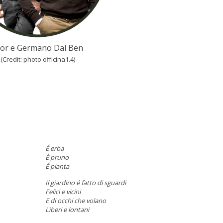
gor e Germano Dal Ben
(Credit:
photo officina1.4
)
É erba
È pruno
É pianta
Il giardino é fatto di sguardi
Felici e vicini
E di occhi che volano
Liberi e lontani