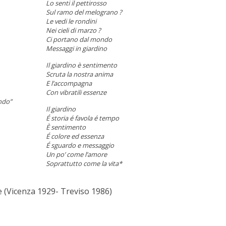
Lo senti il pettirosso
Sul ramo del melograno ?
Le vedi le rondini
Nei cieli di marzo ?
Ci portano dal mondo
Messaggi in giardino
Il giardino è sentimento
Scruta la nostra anima
E l’accompagna
Con vibratili essenze
ondo”
Il giardino
É storia é favola é tempo
È sentimento
É colore ed essenza
É sguardo e messaggio
Un po’ come l’amore
Soprattutto come la vita*
 (Vicenza 1929- Treviso 1986)