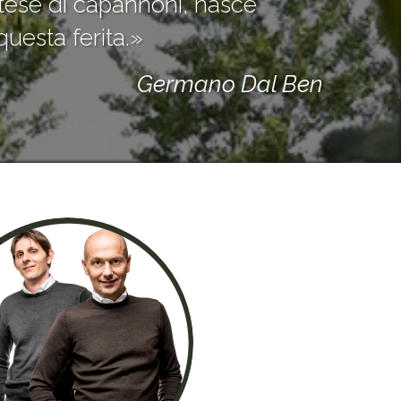
istese di capannoni, nasce
questa ferita.»
Germano Dal Ben