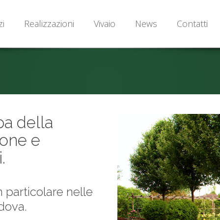
zi
Realizzazioni
Vivaio
News
Contatti
pa della
ione e
.
 particolare nelle
adova.